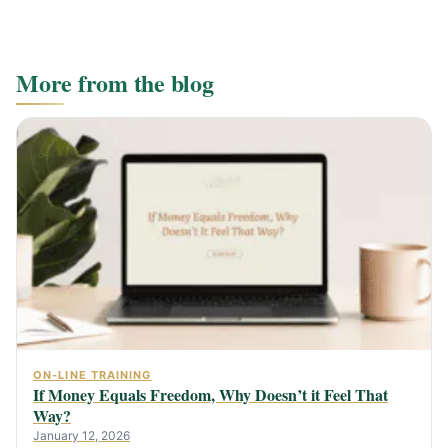
More from the blog
ON-LINE TRAINING
If Money Equals Freedom, Why Doesn’t it Feel That
Way?
January 12, 2026