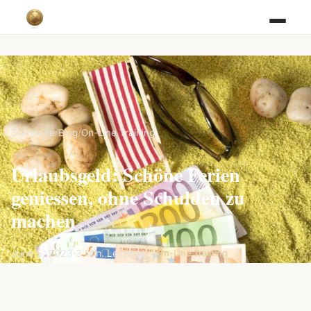
Startseite
/
Blog
/
On-Line Training
Urlaubsgeld: Schöne Ferien
geniessen, ohne Schulden zu
machen
June 5, 2023
·
3 Min. Lesezeit
·
On-Line Training