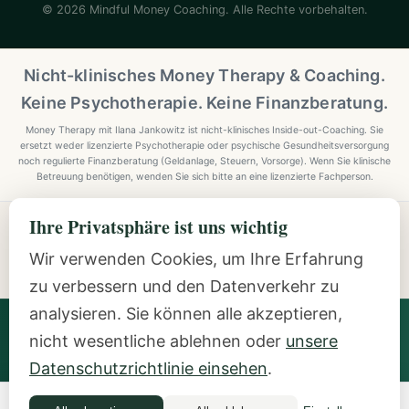
© 2026 Mindful Money Coaching. Alle Rechte vorbehalten.
Nicht-klinisches Money Therapy & Coaching.
Keine Psychotherapie. Keine Finanzberatung.
Money Therapy mit Ilana Jankowitz ist nicht-klinisches Inside-out-Coaching. Sie
ersetzt weder lizenzierte Psychotherapie oder psychische Gesundheitsversorgung
noch regulierte Finanzberatung (Geldanlage, Steuern, Vorsorge). Wenn Sie klinische
Betreuung benötigen, wenden Sie sich bitte an eine lizenzierte Fachperson.
Ihre Privatsphäre ist uns wichtig
Explore Mindful Money Coaching
Programmes, archetypes, the Inside-Out Method, and
Wir verwenden Cookies, um Ihre Erfahrung
resources.
zu verbessern und den Datenverkehr zu
analysieren. Sie können alle akzeptieren,
Ilana Jankowitz
· Certified Money Coach (CMC) · NLP
nicht wesentliche ablehnen oder
unsere
Practitioner · Inside-Out Money Coach (10+ Years) ·
Featured Speaker at Google & IAPC
Datenschutzrichtlinie einsehen
.