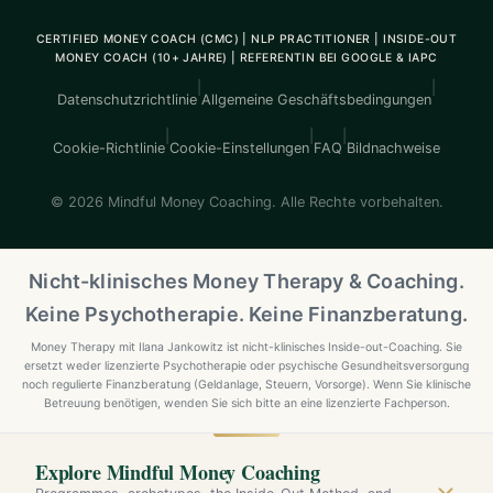
CERTIFIED MONEY COACH (CMC) | NLP PRACTITIONER | INSIDE-OUT
MONEY COACH (10+ JAHRE) | REFERENTIN BEI GOOGLE & IAPC
|
|
Datenschutzrichtlinie
Allgemeine Geschäftsbedingungen
|
|
|
Cookie-Richtlinie
Cookie-Einstellungen
FAQ
Bildnachweise
© 2026 Mindful Money Coaching. Alle Rechte vorbehalten.
Nicht-klinisches Money Therapy & Coaching.
Keine Psychotherapie. Keine Finanzberatung.
Money Therapy mit Ilana Jankowitz ist nicht-klinisches Inside-out-Coaching. Sie
ersetzt weder lizenzierte Psychotherapie oder psychische Gesundheitsversorgung
noch regulierte Finanzberatung (Geldanlage, Steuern, Vorsorge). Wenn Sie klinische
Betreuung benötigen, wenden Sie sich bitte an eine lizenzierte Fachperson.
Explore Mindful Money Coaching