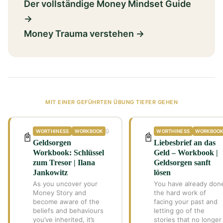
Der vollständige Money Mindset Guide
→
Money Trauma verstehen →
MIT EINER GEFÜHRTEN ÜBUNG TIEFER GEHEN
🔒
WORTHINESS
WORKBOOK
WORTHINESS
WORKBOO
📓
📓
Geldsorgen
Liebesbrief an das
Workbook: Schlüssel
Geld – Workbook |
zum Tresor | Ilana
Geldsorgen sanft
Jankowitz
lösen
As you uncover your
You have already don
Money Story and
the hard work of
become aware of the
facing your past and
beliefs and behaviours
letting go of the
you’ve inherited, it’s
stories that no longer