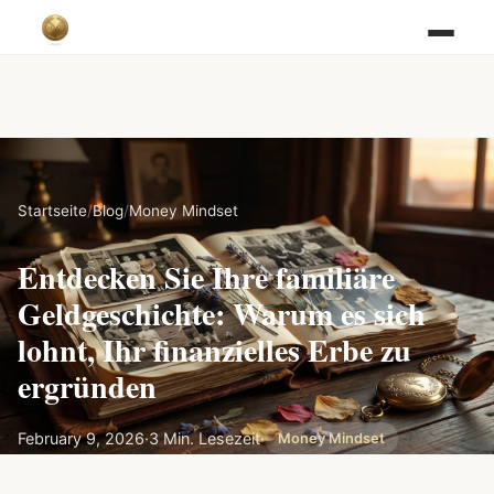
Startseite
/
Blog
/
Money Mindset
Entdecken Sie Ihre familiäre
Geldgeschichte: Warum es sich
lohnt, Ihr finanzielles Erbe zu
ergründen
February 9, 2026
·
3 Min. Lesezeit
·
Money Mindset