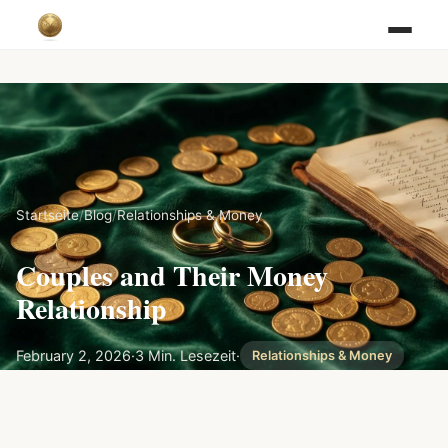
Startseite
/
Blog
/
Relationships & Money
Couples and Their Money
Relationship
February 2, 2026
·
3 Min. Lesezeit
·
Relationships & Money