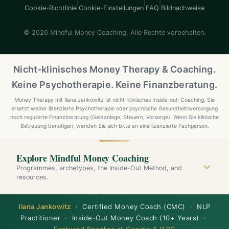
|
|
|
Cookie-Richtlinie
Cookie-Einstellungen
FAQ
Bildnachweise
© 2026 Mindful Money Coaching. Alle Rechte vorbehalten.
Nicht-klinisches Money Therapy & Coaching.
Keine Psychotherapie. Keine Finanzberatung.
Money Therapy mit Ilana Jankowitz ist nicht-klinisches Inside-out-Coaching. Sie
ersetzt weder lizenzierte Psychotherapie oder psychische Gesundheitsversorgung
noch regulierte Finanzberatung (Geldanlage, Steuern, Vorsorge). Wenn Sie klinische
Betreuung benötigen, wenden Sie sich bitte an eine lizenzierte Fachperson.
Explore Mindful Money Coaching
Programmes, archetypes, the Inside-Out Method, and
resources.
Ilana Jankowitz
· Certified Money Coach (CMC) · NLP
Practitioner · Inside-Out Money Coach (10+ Years) ·