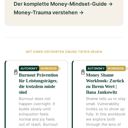
Der komplette Money-Mindset-Guide →
Money-Trauma verstehen →
MIT EINER GEFÜHRTEN ÜBUNG TIEFER GEHEN
🔒
🔒
AUTONOMY
WORKBOOK
AUTONOMY
WORKBOOK
📓
📓
Burnout Prävention
Money Shame
für Leistungsträger,
Workbook: Zurück
die trotzdem müde
zu Ihrem Wert |
sind
Ilana Jankowitz
Burnout does not
Shame tells us to stay
happen overnight. It
small. Vulnerability
builds slowly until
invites us to show up
exhaustion feels
fully. In this workbook
normal and joy feels
we explore both
out of reach. Burnout
through the lens of