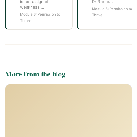
is not a sign of
Dr Brené...
weakness,...
Module 6: Permission to
Module 6: Permission to
Thrive
Thrive
More from the blog