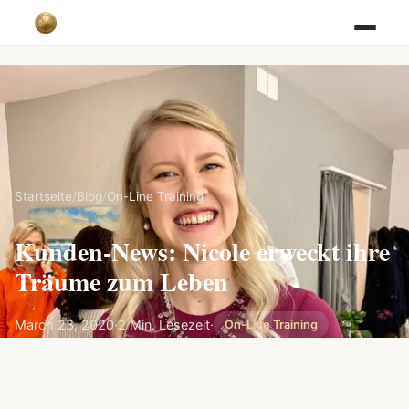
Startseite
/
Blog
/
On-Line Training
Kunden-News: Nicole erweckt ihre
Träume zum Leben
March 23, 2020
·
2 Min. Lesezeit
·
On-Line Training