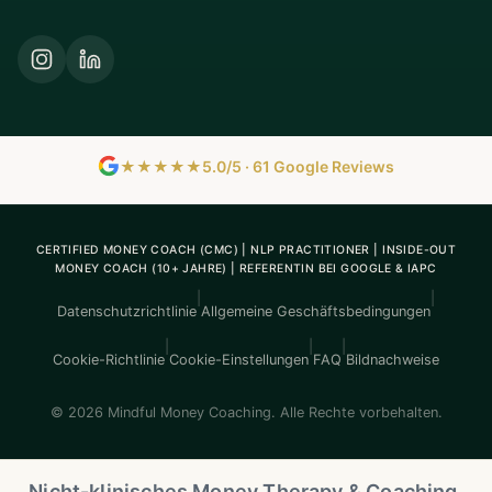
★★★★★
5.0/5 · 61 Google Reviews
CERTIFIED MONEY COACH (CMC) | NLP PRACTITIONER | INSIDE-OUT
MONEY COACH (10+ JAHRE) | REFERENTIN BEI GOOGLE & IAPC
|
|
Datenschutzrichtlinie
Allgemeine Geschäftsbedingungen
|
|
|
Cookie-Richtlinie
Cookie-Einstellungen
FAQ
Bildnachweise
© 2026 Mindful Money Coaching. Alle Rechte vorbehalten.
Nicht-klinisches Money Therapy & Coaching.