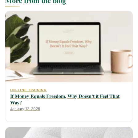
More from the blog
ON-LINE TRAINING
If Money Equals Freedom, Why Doesn’t it Feel That
Way?
January 12, 2026