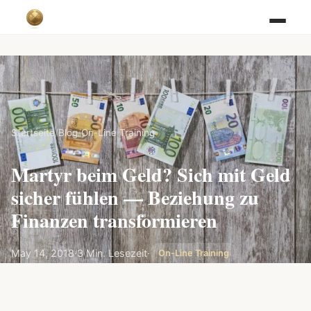
Startseite
/
Blog
/
On-Line Training
Martyr beim Geld? Sich mit Geld
sicher fühlen — Beziehung zu
Finanzen transformieren
May 14, 2018
·
3 Min. Lesezeit
·
On-Line Training