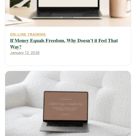
ON-LINE TRAINING
If Money Equals Freedom, Why Doesn’t it Feel That
Way?
January 12, 2026