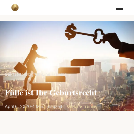
Startseite
/
Blog
/
On-Line Training
Fülle ist Ihr Geburtsrecht
April 6, 2020
·
4 Min. Lesezeit
·
On-Line Training