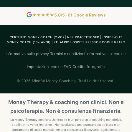
★★★★★
5.0/5 · 61 Google Reviews
CERTIFIED MONEY COACH (CMC) | NLP PRACTITIONER | INSIDE-OUT
MONEY COACH (10+ ANNI) | RELATRICE OSPITE PRESSO GOOGLE & IAPC
|
|
|
Informativa sulla privacy
Termini e condizioni
Informativa sui cookie
|
|
Impostazioni cookie
FAQ
Credits fotografici
© 2026 Mindful Money Coaching. Tutti i diritti riservati.
Money Therapy & coaching non clinici. Non è
psicoterapia. Non è consulenza finanziaria.
La Money Therapy con Ilana Jankowitz è un percorso di coaching non clinico,
«dall'interno verso l'esterno». Non sostituisce una psicoterapia abilitata o un
trattamento di salute mentale, né una consulenza finanziaria regolamentata