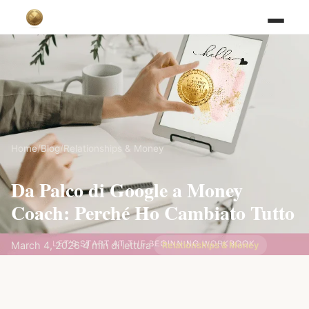
Home
/
Blog
/
Relationships & Money
Da Palco di Google a Money
Coach: Perché Ho Cambiato Tutto
March 4, 2026
·
4 min di lettura
·
Relationships & Money