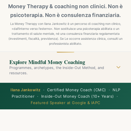
Money Therapy & coaching non clinici. Non è
psicoterapia. Non è consulenza finanziaria.
La Money Therapy con Ilana Jankowitz è un percorso di coaching non clinico,
«dall'interno verso l'esterno». Non sostituisce una psicoterapia abilitata o un
trattamento di salute mentale, né una consulenza finanziaria regolamentata
(investimenti, fiscalità, previdenza). Se Le occorre assistenza clinica, consulti un
professionista abilitato.
Explore Mindful Money Coaching
Programmes, archetypes, the Inside-Out Method, and
resources.
Ilana Jankowitz
· Certified Money Coach (CMC) · NLP
Practitioner · Inside-Out Money Coach (10+ Years) ·
Featured Speaker at Google & IAPC