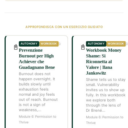
APPROFONDISCA CON UN ESERCIZIO GUIDATO
🔒
🔒
AUTONOMY
WORKBOOK
AUTONOMY
WORKBOOK
📓
📓
Prevenzione
Workbook Money
Burnout per High
Shame: Si
Achiever che
Riconnetta al
Guadagnano Bene
Valore | Ilana
Jankowitz
Burnout does not
happen overnight. It
Shame tells us to stay
builds slowly until
small. Vulnerability
exhaustion feels
invites us to show up
normal and joy feels
fully. In this workbook
out of reach. Burnout
we explore both
is not a sign of
through the lens of
weakness,...
Dr Brené...
Module 6: Permission to
Module 6: Permission to
Thrive
Thrive