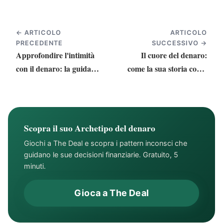
← ARTICOLO
ARTICOLO
PRECEDENTE
SUCCESSIVO →
Approfondire l'intimità
Il cuore del denaro:
con il denaro: la guida
come la sua storia con il
essenziale agli incontri
denaro plasma l'amore e
efficaci con le proprie
la vita
finanze
Scopra il suo Archetipo del denaro
Giochi a The Deal e scopra i pattern inconsci che
guidano le sue decisioni finanziarie. Gratuito, 5
minuti.
Gioca a The Deal