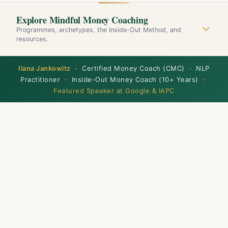
Explore Mindful Money Coaching
Programmes, archetypes, the Inside-Out Method, and
resources.
Ilana Jankowitz
· Certified Money Coach (CMC) · NLP
Practitioner · Inside-Out Money Coach (10+ Years) ·
Featured Speaker at Google & IAPC