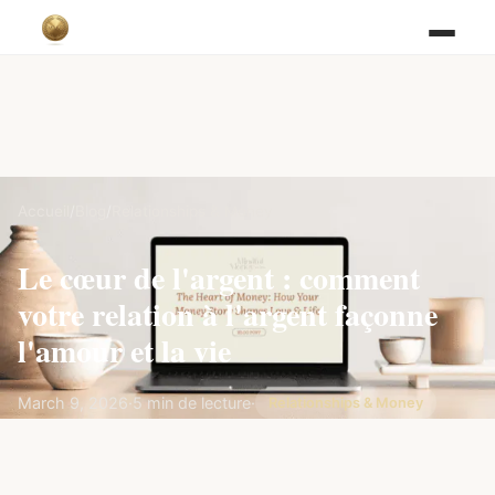
Accueil
/
Blog
/
Relationships & Money
Le cœur de l'argent : comment
votre relation à l'argent façonne
l'amour et la vie
March 9, 2026
·
5 min de lecture
·
Relationships & Money