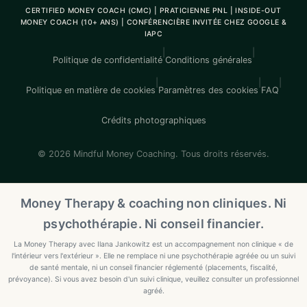
CERTIFIED MONEY COACH (CMC) | PRATICIENNE PNL | INSIDE-OUT
MONEY COACH (10+ ANS) | CONFÉRENCIÈRE INVITÉE CHEZ GOOGLE &
IAPC
|
|
Politique de confidentialité
Conditions générales
|
|
|
Politique en matière de cookies
Paramètres des cookies
FAQ
Crédits photographiques
© 2026 Mindful Money Coaching. Tous droits réservés.
Money Therapy & coaching non cliniques. Ni
psychothérapie. Ni conseil financier.
La Money Therapy avec Ilana Jankowitz est un accompagnement non clinique « de
l'intérieur vers l'extérieur ». Elle ne remplace ni une psychothérapie agréée ou un suivi
de santé mentale, ni un conseil financier réglementé (placements, fiscalité,
prévoyance). Si vous avez besoin d'un suivi clinique, veuillez consulter un professionnel
agréé.