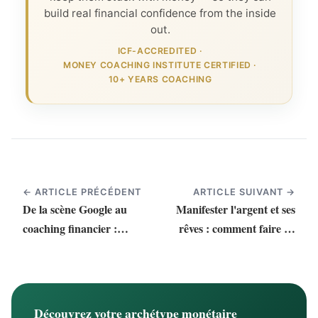
build real financial confidence from the inside
out.
ICF-ACCREDITED
·
MONEY COACHING INSTITUTE CERTIFIED
·
10+ YEARS COACHING
← ARTICLE PRÉCÉDENT
ARTICLE SUIVANT →
De la scène Google au
Manifester l'argent et ses
coaching financier :
rêves : comment faire de
pourquoi j'ai tout
vos désirs une réalité
changé
Découvrez votre archétype monétaire