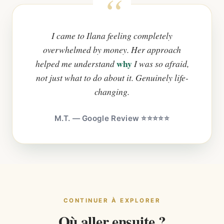
I came to Ilana feeling completely
overwhelmed by money. Her approach
why
helped me understand
I was so afraid,
not just what to do about it. Genuinely life-
changing.
M.T. — Google Review ⭐⭐⭐⭐⭐
CONTINUER À EXPLORER
Où aller ensuite ?