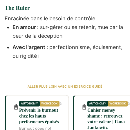
The Ruler
Enracinée dans le besoin de contrôle.
En amour :
sur-gérer ou se retenir, mue par la
peur de la déception
Avec l'argent :
perfectionnisme, épuisement,
ou rigidité i
ALLER PLUS LOIN AVEC UN EXERCICE GUIDÉ
🔒
🔒
AUTONOMY
WORKBOOK
AUTONOMY
WORKBOOK
📓
📓
Prévenir le burnout
Cahier money
chez les hauts
shame : retrouvez
performeurs épuisés
votre valeur | Ilana
Jankowitz
Burnout does not