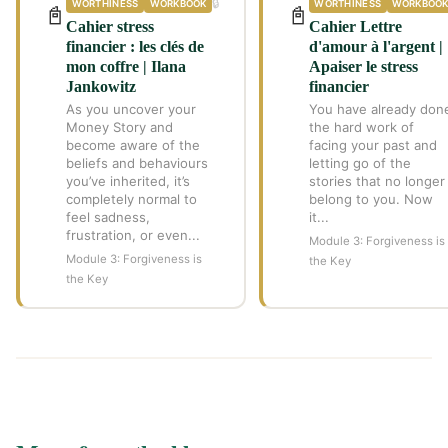
🔒
WORTHINESS
WORKBOOK
WORTHINESS
WORKBOO
📓
📓
Cahier stress
Cahier Lettre
financier : les clés de
d'amour à l'argent |
mon coffre | Ilana
Apaiser le stress
Jankowitz
financier
As you uncover your
You have already don
Money Story and
the hard work of
become aware of the
facing your past and
beliefs and behaviours
letting go of the
you’ve inherited, it’s
stories that no longer
completely normal to
belong to you. Now
feel sadness,
it...
frustration, or even...
Module 3: Forgiveness is
Module 3: Forgiveness is
the Key
the Key