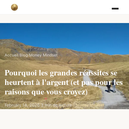
Accueil
/
Blog
/
Money Mindset
Pourquoi les grandes réussites se
heurtent à l'argent (et pas pour les
raisons que vous croyez)
February 18, 2026
·
3 min de lecture
·
Money Mindset