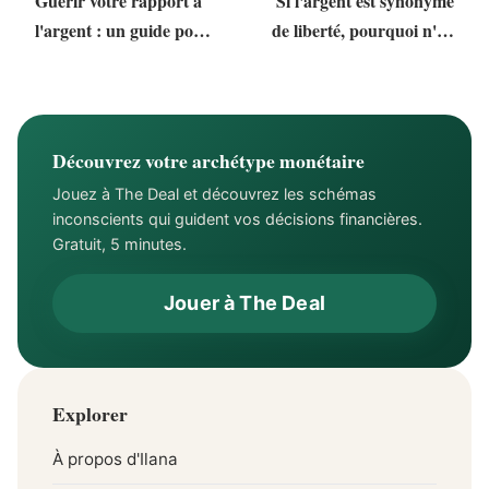
Guérir votre rapport à
Si l'argent est synonyme
l'argent : un guide pour
de liberté, pourquoi n'en
laisser un héritage sain
donne-t-il pas le
et porteur de sens
sentiment ?
Découvrez votre archétype monétaire
Jouez à The Deal et découvrez les schémas
inconscients qui guident vos décisions financières.
Gratuit, 5 minutes.
Jouer à The Deal
Explorer
À propos d'Ilana