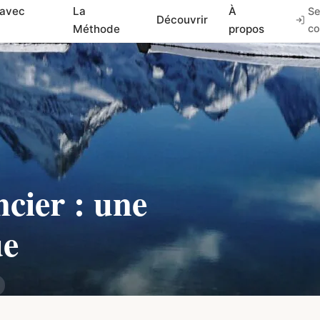
 avec
La
À
Se
Découvrir
Méthode
propos
co
cier : une
ue