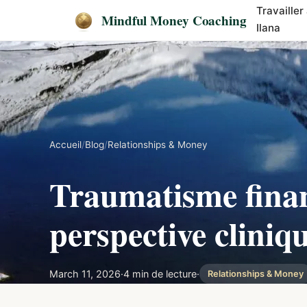
Travailler
Mindful Money Coaching
Ilana
Accueil
/
Blog
/
Relationships & Money
Traumatisme finan
perspective cliniq
March 11, 2026
·
4 min de lecture
·
Relationships & Money