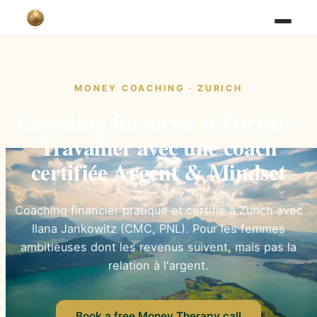
MONEY COACHING · ZURICH
Coaching financier à Zurich –
Travailler avec une coach
certifiée Argent & Mindset
Coaching financier pratique et certifié à Zurich avec
Ilana Jankowitz (CMC, PNL). Pour les femmes
ambitieuses dont les revenus suivent, mais pas la
relation à l'argent.
Book a free Money Therapy call