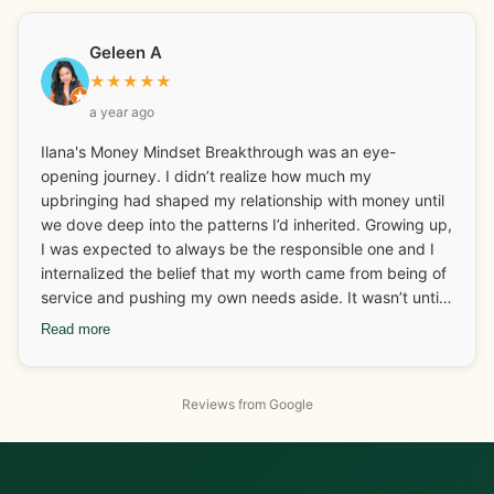
it all. Overall, it offered a gentle reminder of the deeper
emotional layers behind financial habits and more, which
Geleen A
was helpful for me.
★
★
★
★
★
a year ago
Ilana's Money Mindset Breakthrough was an eye-
opening journey. I didn’t realize how much my
upbringing had shaped my relationship with money until
we dove deep into the patterns I’d inherited. Growing up,
I was expected to always be the responsible one and I
internalized the belief that my worth came from being of
service and pushing my own needs aside. It wasn’t until I
started looking at those deep-rooted beliefs that I
Read more
realized how much I was carrying around without even
knowing it. One of the biggest breakthroughs for me
came when I connected my food patterns to my
Reviews from Google
emotional history. Working with Ilana, I started
recognizing that I didn’t need food to “pause” my
nervous system anymore. On the business side, I had
been undercharging for my services because I didn’t feel