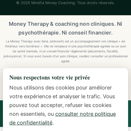
© 2026 Mindful Money Coaching. Tous droits réservés.
Money Therapy & coaching non cliniques. Ni
psychothérapie. Ni conseil financier.
La Money Therapy avec Ilana Jankowitz est un accompagnement non clinique « de
l'intérieur vers l'extérieur ». Elle ne remplace ni une psychothérapie agréée ou un suivi
de santé mentale, ni un conseil financier réglementé (placements, fiscalité,
prévoyance). Si vous avez besoin d'un suivi clinique, veuillez consulter un professionnel
agréé.
Nous respectons votre vie privée
Explore Mindful Money Coaching
Programmes, archetypes, the Inside-Out Method, and
Nous utilisons des cookies pour améliorer
resources.
votre expérience et analyser le trafic. Vous
pouvez tout accepter, refuser les cookies
Ilana Jankowitz
· Certified Money Coach (CMC) · NLP
non essentiels, ou
consulter notre politique
Practitioner · Inside-Out Money Coach (10+ Years) ·
Featured Speaker at Google & IAPC
de confidentialité
.