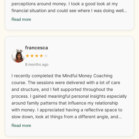
perceptions around money. I took a good look at my
financial situation and could see where I was doing well
and what I needed to look at and adjust. I really enjoyed
Read more
discovering and learning about my money archetypes.
Ilana also helped me with some business coaching and
how I could continue to grow my business. I changed
some behaviours around finances too which I have stuck
francesca
with which I am very happy about! The fear around
★
★
★
★
☆
money and finances has gone and I have more fun with it
8 months ago
now too. One of my mantras has always been “I will
always have enough money to do all the things I want to
I recently completed the Mindful Money Coaching
do” and this has only been reinforced. Ilana is also great
course. The sessions were delivered with a lot of care
at connecting you with other businesses for collaboration
and structure, and I felt supported throughout the
and networking. The weekly calls are an added bonus
process. I gained meaningful personal insights especially
and a lovely way to connect and set goals for the week.
around family patterns that influence my relationship
Thank you Ilana!
with money. I appreciated having a reflective space to
slow down, look at things from a different angle, and
reconnect with ideas I hadn’t thought about in a while. It
Read more
has given me a lot to think about going forward. How I
spend my money and why and the emotions attached to