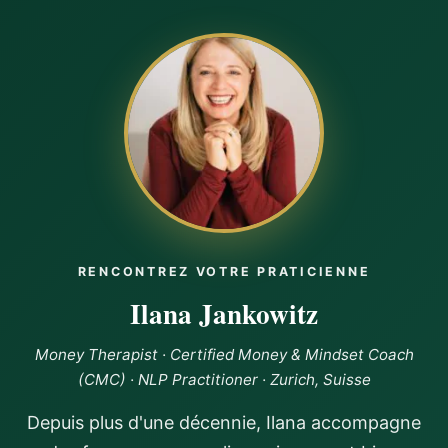
safe receiving abundance. But with Ilana’s tools, I gained
the confidence to raise my rates and a client not only
accepted the increase but gave me more work, helping
me hit my income goals for the next few months. The
shift in how I view myself, my worth, and money has
been profound. I'm starting to receive abundance again
and now I’m doing it from a place of alignment, setting
boundaries, and giving myself permission to receive. If
you're ready to break free from old money stories and
step into a life of abundance and self-empowerment, I
highly recommmend Ilana’s program as a game
changer!!
RENCONTREZ VOTRE PRATICIENNE
Ilana Jankowitz
Money Therapist · Certified Money & Mindset Coach
(CMC) · NLP Practitioner · Zurich, Suisse
Depuis plus d'une décennie, Ilana accompagne