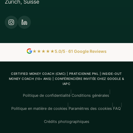
Zurich, Suisse
★★★★★
5.0/5 · 61 Google Reviews
CERTIFIED MONEY COACH (CMC) | PRATICIENNE PNL | INSIDE-OUT
MONEY COACH (10+ ANS) | CONFÉRENCIÈRE INVITÉE CHEZ GOOGLE &
IAPC
|
|
Politique de confidentialité
Conditions générales
|
|
|
Politique en matière de cookies
Paramètres des cookies
FAQ
Crédits photographiques