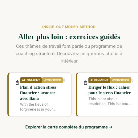
INSIDE-OUT MONEY METHOD
Aller plus loin : exercices guidés
Ces thèmes de travail font partie du programme de
coaching structuré. Découvrez ce qui vous attend à
l'intérieur.
🔒
🔒
ALIGNMENT
WORKBOOK
ALIGNMENT
WORKBOOK
📓
📓
Plan d'action stress
Diriger le flux : cahier
financier : avancer
pour le stress financier
avec Ilana
This is not about
restriction. This is about
With the keys of
direction. When you
forgiveness in your
know...
hands, now is the time...
Explorer la carte complète du programme →