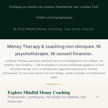
|
|
|
Politique en matière de cookies
Paramètres des cookies
FAQ
Crédits photographiques
© 2026 Mindful Money Coaching. Tous droits réservés.
Money Therapy & coaching non cliniques. Ni
psychothérapie. Ni conseil financier.
La Money Therapy avec Ilana Jankowitz est un accompagnement non clinique « de
l'intérieur vers l'extérieur ». Elle ne remplace ni une psychothérapie agréée ou un suivi
de santé mentale, ni un conseil financier réglementé (placements, fiscalité,
prévoyance). Si vous avez besoin d'un suivi clinique, veuillez consulter un professionnel
agréé.
Explore Mindful Money Coaching
Programmes, archetypes, the Inside-Out Method, and
resources.