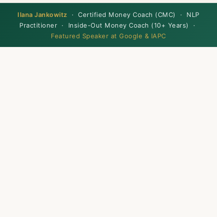
Ilana Jankowitz
· Certified Money Coach (CMC) · NLP
Practitioner · Inside-Out Money Coach (10+ Years) ·
Featured Speaker at Google & IAPC