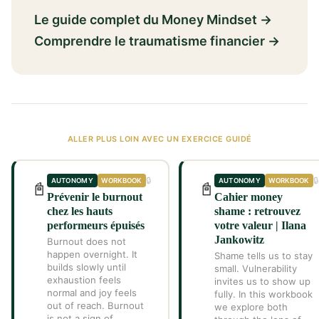
Le guide complet du Money Mindset →
Comprendre le traumatisme financier →
ALLER PLUS LOIN AVEC UN EXERCICE GUIDÉ
🔒
🔒
AUTONOMY
WORKBOOK
AUTONOMY
WORKBOOK
📓
📓
Prévenir le burnout
Cahier money
chez les hauts
shame : retrouvez
performeurs épuisés
votre valeur | Ilana
Jankowitz
Burnout does not
happen overnight. It
Shame tells us to stay
builds slowly until
small. Vulnerability
exhaustion feels
invites us to show up
normal and joy feels
fully. In this workbook
out of reach. Burnout
we explore both
is not a sign of