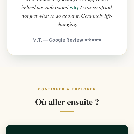
why
helped me understand
I was so afraid,
not just what to do about it. Genuinely life-
changing.
M.T. — Google Review ⭐⭐⭐⭐⭐
CONTINUER À EXPLORER
Où aller ensuite ?