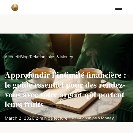
Accueil
/
Blog
/
Relationships & Money
Approfondir l'intimité financière :
le guide essentiel pour des rendez-
vous avec votre argent qui portent
leurs fruits
March 2, 2026
·
2 min de lecture
·
Relationships & Money