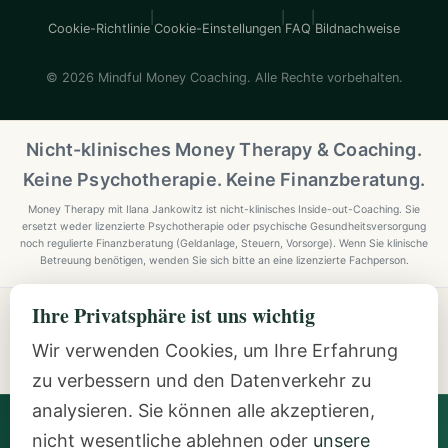
|
|
|
Cookie-Richtlinie
Cookie-Einstellungen
FAQ
Bildnachweise
© 2026 Mindful Money Coaching. Alle Rechte vorbehalten.
Nicht-klinisches Money Therapy & Coaching.
Keine Psychotherapie. Keine Finanzberatung.
Money Therapy mit Ilana Jankowitz ist nicht-klinisches Inside-out-Coaching. Sie
ersetzt weder lizenzierte Psychotherapie oder psychische Gesundheitsversorgung
noch regulierte Finanzberatung (Geldanlage, Steuern, Vorsorge). Wenn Sie klinische
Betreuung benötigen, wenden Sie sich bitte an eine lizenzierte Fachperson.
Ihre Privatsphäre ist uns wichtig
Explore Mindful Money Coaching
Programmes, archetypes, the Inside-Out Method, and
Wir verwenden Cookies, um Ihre Erfahrung
resources.
zu verbessern und den Datenverkehr zu
analysieren. Sie können alle akzeptieren,
Ilana Jankowitz
· Certified Money Coach (CMC) · NLP
nicht wesentliche ablehnen oder
unsere
Practitioner · Inside-Out Money Coach (10+ Years) ·