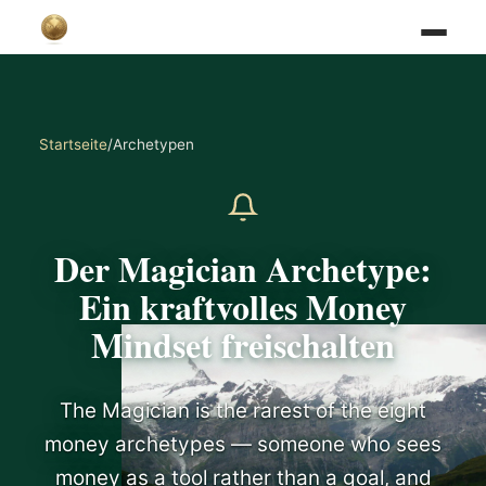
Startseite
/
Archetypen
Der Magician Archetype:
Ein kraftvolles Money
Mindset freischalten
The Magician is the rarest of the eight
money archetypes — someone who sees
money as a tool rather than a goal, and