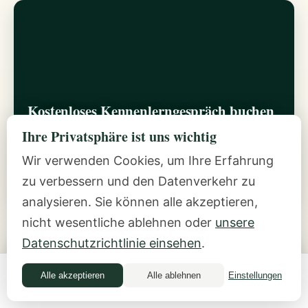
Kostenloses Kennenlerngespräch buchen
30 Minuten. Kostenlos. Ein offenes Gespräch mit
Ihre Privatsphäre ist uns wichtig
Ilana.
Wir verwenden Cookies, um Ihre Erfahrung
zu verbessern und den Datenverkehr zu
ENTDECKEN →
analysieren. Sie können alle akzeptieren,
nicht wesentliche ablehnen oder
unsere
Datenschutzrichtlinie einsehen
.
Alle akzeptieren
Alle ablehnen
Einstellungen
Money Quiz