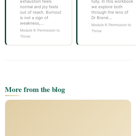
exhaustion feels
fully. In this workbook
normal and joy feels
we explore both
out of reach. Burnout
through the lens of
is not a sign of
Dr Brené...
weakness,...
Module 6: Permission to
Module 6: Permission to
Thrive
Thrive
More from the blog