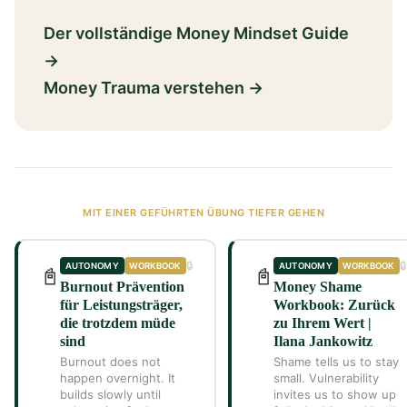
Der vollständige Money Mindset Guide
→
Money Trauma verstehen →
MIT EINER GEFÜHRTEN ÜBUNG TIEFER GEHEN
🔒
🔒
AUTONOMY
WORKBOOK
AUTONOMY
WORKBOOK
📓
📓
Burnout Prävention
Money Shame
für Leistungsträger,
Workbook: Zurück
die trotzdem müde
zu Ihrem Wert |
sind
Ilana Jankowitz
Burnout does not
Shame tells us to stay
happen overnight. It
small. Vulnerability
builds slowly until
invites us to show up