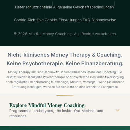
|
|
Datenschutzrichtlinie
Allgemeine Geschäftsbedingungen
|
|
|
Cookie-Richtlinie
Cookie-Einstellungen
FAQ
Bildnachweise
© 2026 Mindful Money Coaching. Alle Rechte vorbehalten.
Nicht-klinisches Money Therapy & Coaching.
Keine Psychotherapie. Keine Finanzberatung.
Money Therapy mit Ilana Jankowitz ist nicht-klinisches Inside-out-Coaching. Sie
ersetzt weder lizenzierte Psychotherapie oder psychische Gesundheitsversorgung
noch regulierte Finanzberatung (Geldanlage, Steuern, Vorsorge). Wenn Sie klinische
Betreuung benötigen, wenden Sie sich bitte an eine lizenzierte Fachperson.
Explore Mindful Money Coaching
Programmes, archetypes, the Inside-Out Method, and
resources.