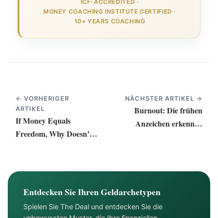
ICF-ACCREDITED
·
MONEY COACHING INSTITUTE CERTIFIED
·
10+ YEARS COACHING
← VORHERIGER
NÄCHSTER ARTIKEL →
Burnout: Die frühen
ARTIKEL
If Money Equals
Anzeichen erkennen
Freedom, Why Doesn’t
und die eigene Haltung
it Feel That Way?
neu ausrichten
Entdecken Sie Ihren Geldarchetypen
Spielen Sie The Deal und entdecken Sie die
unbewussten Muster, die Ihre finanziellen