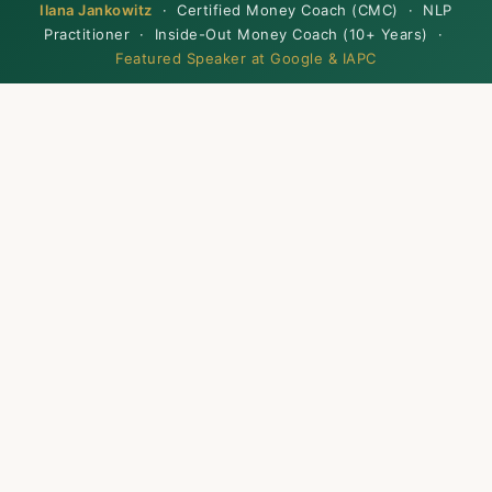
Ilana Jankowitz
· Certified Money Coach (CMC) · NLP
Practitioner · Inside-Out Money Coach (10+ Years) ·
Featured Speaker at Google & IAPC