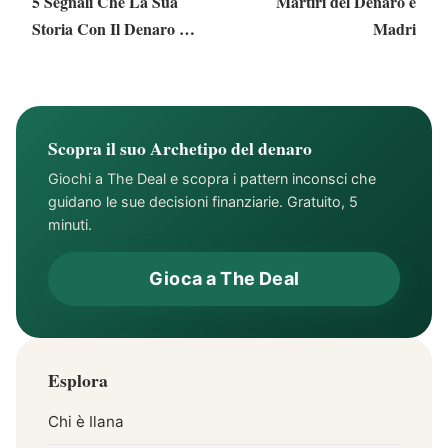
5 Segnali Che La Sua
Martiri del Denaro e
Storia Con Il Denaro È
Madri
Stata Scritta
Nell'Infanzia
Scopra il suo Archetipo del denaro
Giochi a The Deal e scopra i pattern inconsci che
guidano le sue decisioni finanziarie. Gratuito, 5
minuti.
Gioca a The Deal
Esplora
Chi è Ilana