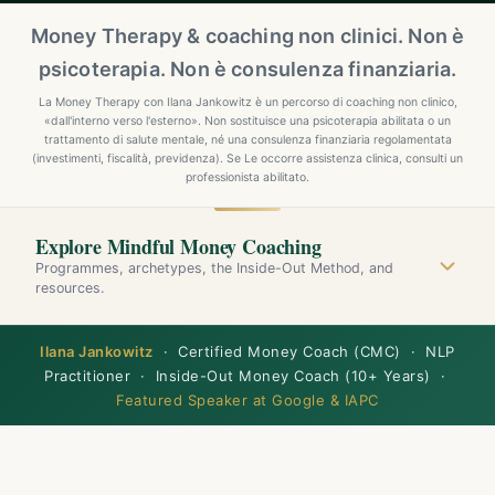
Money Therapy & coaching non clinici. Non è
psicoterapia. Non è consulenza finanziaria.
La Money Therapy con Ilana Jankowitz è un percorso di coaching non clinico,
«dall'interno verso l'esterno». Non sostituisce una psicoterapia abilitata o un
trattamento di salute mentale, né una consulenza finanziaria regolamentata
(investimenti, fiscalità, previdenza). Se Le occorre assistenza clinica, consulti un
professionista abilitato.
Explore Mindful Money Coaching
Programmes, archetypes, the Inside-Out Method, and
resources.
Ilana Jankowitz
· Certified Money Coach (CMC) · NLP
Practitioner · Inside-Out Money Coach (10+ Years) ·
Featured Speaker at Google & IAPC