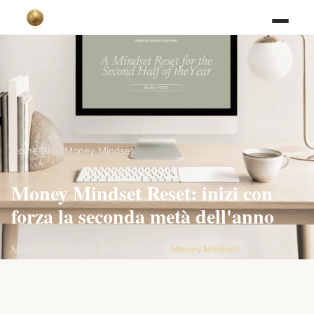
Home
/
Blog
/
Money Mindset
Money Mindset Reset: inizi con
forza la seconda metà dell'anno
March 23, 2026
·
3 min di lettura
·
Money Mindset