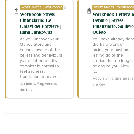
🔒
WORTHINESS
WORKBOOK
WORTHINESS
WORKBOO
📓
📓
Workbook Stress
Workbook Lettera a
Finanziario: Le
Denaro | Stress
Chiavi del Forziere |
Finanziario, Sollievo
Ilana Jankowitz
Quieto
As you uncover your
You have already don
Money Story and
the hard work of
become aware of the
facing your past and
beliefs and behaviours
letting go of the
you’ve inherited, it’s
stories that no longer
completely normal to
belong to you. Now
feel sadness,
it...
frustration, or even...
Module 3: Forgiveness is
Module 3: Forgiveness is
the Key
the Key