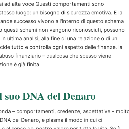
ai ad alta voce Questi comportamenti sono
tesso luogo: un bisogno di sicurezza emotiva. E la
grande successo vivono all'interno di questo schema
o questi schemi non vengono riconosciuti, possono
 ultima analisi, alla fine di una relazione o di un
e tutto e controlla ogni aspetto delle finanze, la
di abuso finanziario – qualcosa che spesso viene
ione è già finita.
il suo DNA del Denaro
conda – comportamenti, credenze, aspettative – molt
 DNA del Denaro, e plasma il modo in cui ci
 e al senso del nostro valore per tutta la vita. Se è