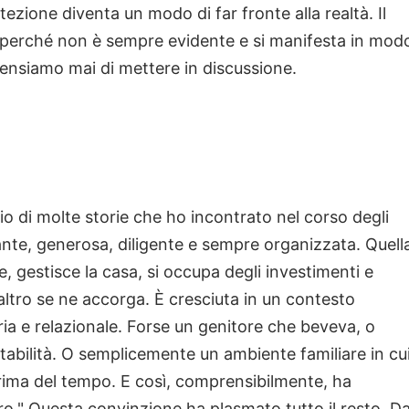
otezione diventa un modo di far fronte alla realtà. Il
, perché non è sempre evidente e si manifesta in mod
pensiamo mai di mettere in discussione.
 di molte storie che ho incontrato nel corso degli
llante, generosa, diligente e sempre organizzata. Quell
e, gestisce la casa, si occupa degli investimenti e
altro se ne accorga. È cresciuta in un contesto
ria e relazionale. Forse un genitore che beveva, o
instabilità. O semplicemente un ambiente familiare in cu
rima del tempo. E così, comprensibilmente, ha
uro." Questa convinzione ha plasmato tutto il resto. D