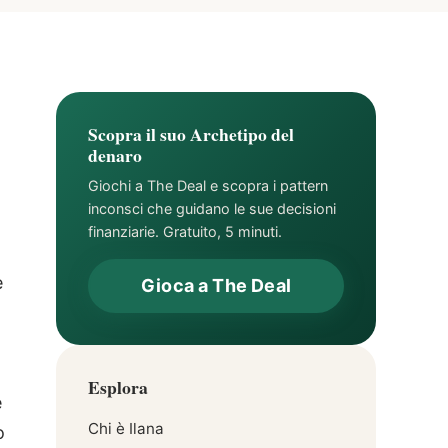
Scopra il suo Archetipo del
denaro
Giochi a The Deal e scopra i pattern
inconsci che guidano le sue decisioni
finanziarie. Gratuito, 5 minuti.
e
Gioca a The Deal
Esplora
e
Chi è Ilana
o