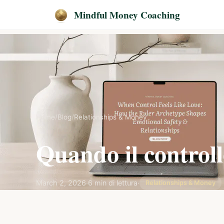
Mindful Money Coaching
Home
/
Blog
/
Relationships & Money
Quando il control
March 2, 2026
·
6 min di lettura
·
Relationships & Money