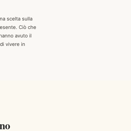
na scelta sulla
resente. Ciò che
hanno avuto il
i vivere in
gno