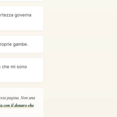
certezza governa
proprie gambe.
ta che mi sono
uesta pagina. Non una
ia con il denaro che