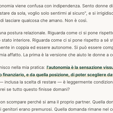
tonomia viene confusa con indipendenza. Sento donne d
stare da sola, voglio solo sentirmi al sicuro", e si irrigid
o di lasciare qualcosa che amano. Non è così.
na postura relazionale. Riguarda come ci si pone rispetto 
stato interiore. Riguarda come ci si pone rispetto a sé s
ente in coppia ed essere autonome. Si può essere com
a affatto. La prima è la versione che aiuto le donne a c
nisco nella mia pratica:
l'autonomia è la sensazione vissu
o finanziario, e da quella posizione, di poter scegliere d
 — inclusa la scelta di restare — è leggermente condizio
arei se tutto questo finisse domani?
on scompare perché si ama il proprio partner. Quella d
 genitori erano premurosi. Quella domanda rimane nel c