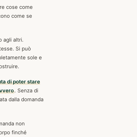
ire cose come
iscono come se
agli altri.
tesse. Si può
pletamente sole e
ostruire.
ta di poter stare
avvero
. Senza di
nata dalla domanda
omanda non
orpo finché