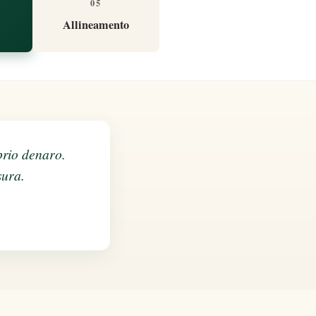
05
Allineamento
prio denaro.
sura.