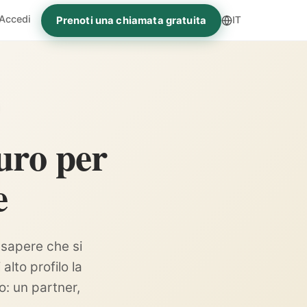
Accedi
Prenoti una chiamata gratuita
IT
uro per
e
a sapere che si
lto profilo la
ro: un partner,