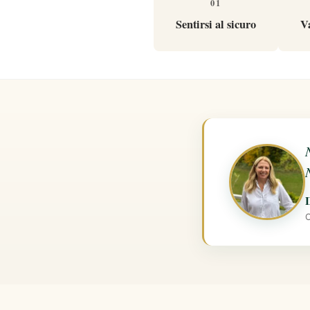
01
Sentirsi al sicuro
V
I
C