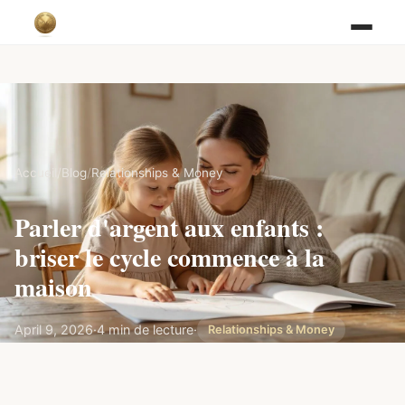
Accueil
/
Blog
/
Relationships & Money
Parler d'argent aux enfants :
briser le cycle commence à la
maison
April 9, 2026
·
4 min de lecture
·
Relationships & Money