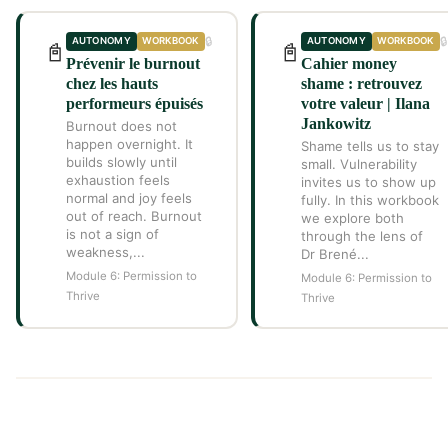
🔒
🔒
AUTONOMY
WORKBOOK
AUTONOMY
WORKBOOK
📓
📓
Prévenir le burnout
Cahier money
chez les hauts
shame : retrouvez
performeurs épuisés
votre valeur | Ilana
Jankowitz
Burnout does not
happen overnight. It
Shame tells us to stay
builds slowly until
small. Vulnerability
exhaustion feels
invites us to show up
normal and joy feels
fully. In this workbook
out of reach. Burnout
we explore both
is not a sign of
through the lens of
weakness,...
Dr Brené...
Module 6: Permission to
Module 6: Permission to
Thrive
Thrive