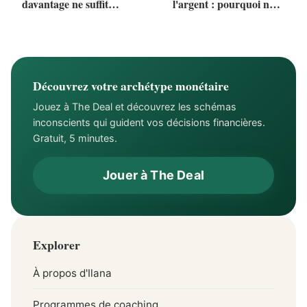
davantage ne suffit
l'argent : pourquoi nous
jamais (Le piège
n'en parlons jamais (et
financier des femmes qui
ce que cela nous coûte)
réussissent)
Découvrez votre archétype monétaire
Jouez à The Deal et découvrez les schémas
inconscients qui guident vos décisions financières.
Gratuit, 5 minutes.
Jouer à The Deal
Explorer
À propos d'Ilana
Programmes de coaching