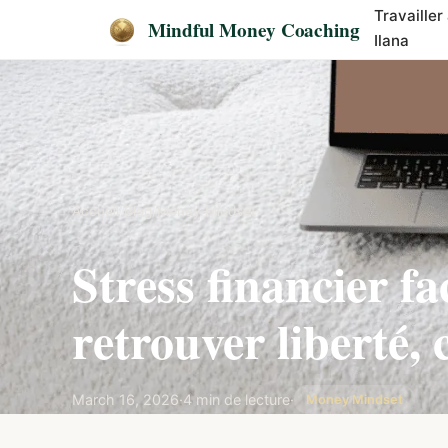
Travailler
Mindful Money Coaching
Ilana
Accueil
/
Blog
/
Money Mindset
Stress financier fa
retrouver liberté,
March 16, 2026
·
4 min de lecture
·
Money Mindset