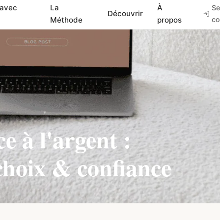
 avec
La
À
Se
Découvrir
Méthode
propos
co
ce à l'argent :
 choix & confiance