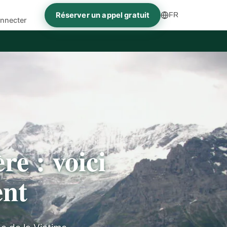
Réserver un appel gratuit
FR
nnecter
re : voici
ent