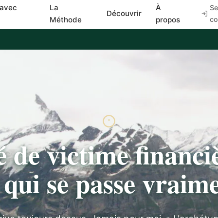
 avec
La
À
Se
Découvrir
Méthode
propos
co
 de victime financiè
 qui se passe vraim