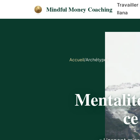
Travailler
Mindful Money Coaching
Ilana
Accueil
/
Archétypes
Mentalité
ce