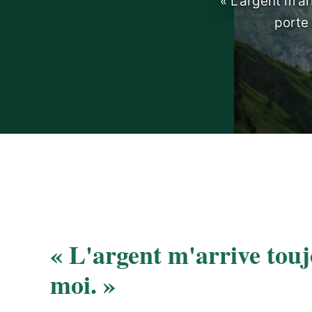
« L'argent m'ar
porte 
« L'argent m'arrive tou
moi. »