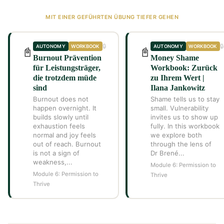
MIT EINER GEFÜHRTEN ÜBUNG TIEFER GEHEN
🔒
🔒
AUTONOMY
WORKBOOK
AUTONOMY
WORKBOOK
📓
📓
Burnout Prävention
Money Shame
für Leistungsträger,
Workbook: Zurück
die trotzdem müde
zu Ihrem Wert |
sind
Ilana Jankowitz
Burnout does not
Shame tells us to stay
happen overnight. It
small. Vulnerability
builds slowly until
invites us to show up
exhaustion feels
fully. In this workbook
normal and joy feels
we explore both
out of reach. Burnout
through the lens of
is not a sign of
Dr Brené...
weakness,...
Module 6: Permission to
Module 6: Permission to
Thrive
Thrive