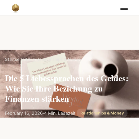
Startseite
/
Blog
/
Relationships & Money
Die 5 Liebessprachen des Geldes:
Wie Sie Ihre Beziehung zu
Finanzen stärken
February 16, 2026
·
4 Min. Lesezeit
·
Relationships & Money