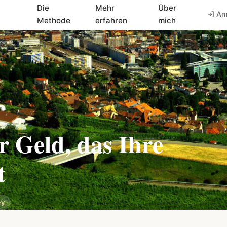
Die
Mehr
Über
An
Methode
erfahren
mich
 Geld, das Ihre
t
ey