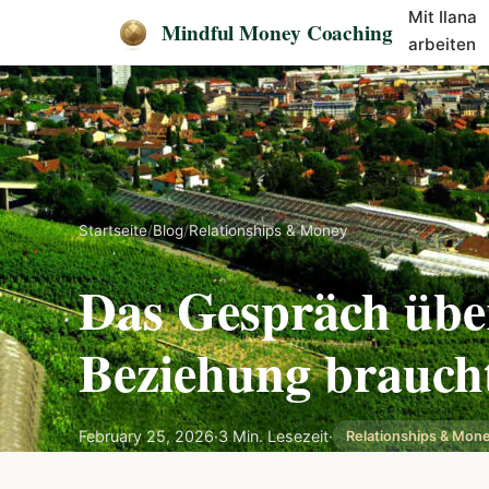
Mit Ilana
Mindful Money Coaching
arbeiten
Startseite
/
Blog
/
Relationships & Money
Das Gespräch über
Beziehung brauch
February 25, 2026
·
3 Min. Lesezeit
·
Relationships & Mon