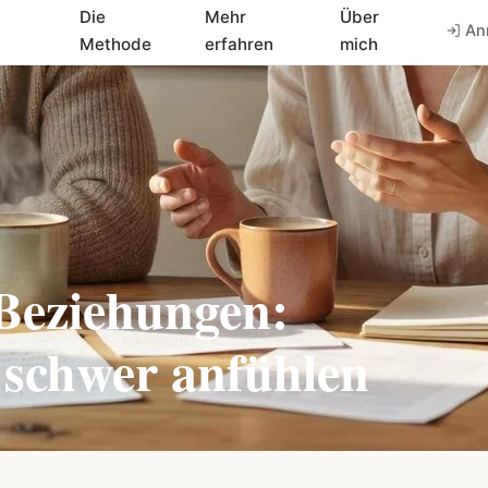
Die
Mehr
Über
An
Methode
erfahren
mich
Beziehungen:
 schwer anfühlen