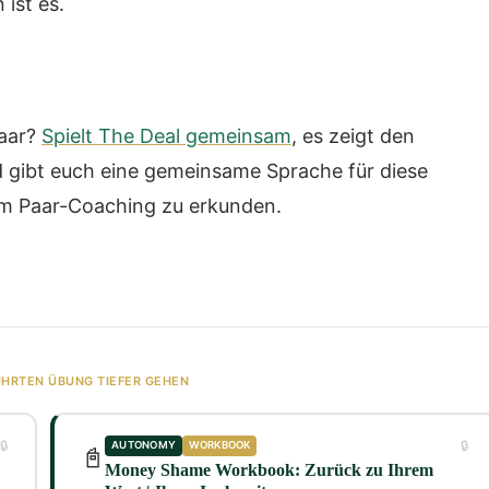
 ist es.
Paar?
Spielt The Deal gemeinsam
, es zeigt den
 gibt euch eine gemeinsame Sprache für diese
um Paar-Coaching zu erkunden.
ÜHRTEN ÜBUNG TIEFER GEHEN
🔒
🔒
AUTONOMY
WORKBOOK
📓
Money Shame Workbook: Zurück zu Ihrem