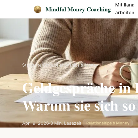
Mit Ilana
Mindful Money Coaching
arbeiten
Startseite
/
Blog
/
Relationships & Money
Geldgespräche in 
Warum sie sich so
April 9, 2026
·
3 Min. Lesezeit
·
Relationships & Money