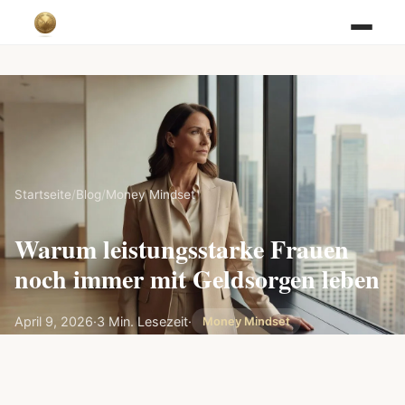
Startseite
/
Blog
/
Money Mindset
Warum leistungsstarke Frauen
noch immer mit Geldsorgen leben
April 9, 2026
·
3 Min. Lesezeit
·
Money Mindset