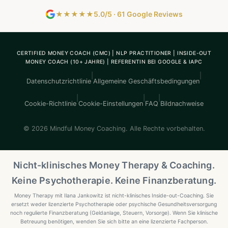
★★★★★
5.0/5 · 61 Google Reviews
CERTIFIED MONEY COACH (CMC) | NLP PRACTITIONER | INSIDE-OUT
MONEY COACH (10+ JAHRE) | REFERENTIN BEI GOOGLE & IAPC
|
|
Datenschutzrichtlinie
Allgemeine Geschäftsbedingungen
|
|
|
Cookie-Richtlinie
Cookie-Einstellungen
FAQ
Bildnachweise
© 2026 Mindful Money Coaching. Alle Rechte vorbehalten.
Nicht-klinisches Money Therapy & Coaching.
Keine Psychotherapie. Keine Finanzberatung.
Money Therapy mit Ilana Jankowitz ist nicht-klinisches Inside-out-Coaching. Sie
ersetzt weder lizenzierte Psychotherapie oder psychische Gesundheitsversorgung
noch regulierte Finanzberatung (Geldanlage, Steuern, Vorsorge). Wenn Sie klinische
Betreuung benötigen, wenden Sie sich bitte an eine lizenzierte Fachperson.