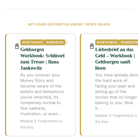
MIT EINER GEFÜHRTEN ÜBUNG TIEFER GEHEN
🔒
WORTHINESS
WORKBOOK
WORTHINESS
WORKBOO
📓
📓
Geldsorgen
Liebesbrief an das
Workbook: Schlüssel
Geld – Workbook |
zum Tresor | Ilana
Geldsorgen sanft
Jankowitz
lösen
As you uncover your
You have already don
Money Story and
the hard work of
become aware of the
facing your past and
beliefs and behaviours
letting go of the
you’ve inherited, it’s
stories that no longer
completely normal to
belong to you. Now
feel sadness,
it...
frustration, or even...
Module 3: Forgiveness is
Module 3: Forgiveness is
the Key
the Key