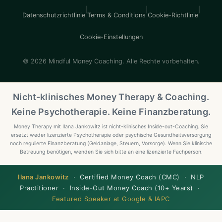
|
|
|
Datenschutzrichtlinie
Terms & Conditions
Cookie-Richtlinie
Cookie-Einstellungen
© 2026 Mindful Money Coaching. Alle Rechte vorbehalten.
Nicht-klinisches Money Therapy & Coaching.
Keine Psychotherapie. Keine Finanzberatung.
Money Therapy mit Ilana Jankowitz ist nicht-klinisches Inside-out-Coaching. Sie
ersetzt weder lizenzierte Psychotherapie oder psychische Gesundheitsversorgung
noch regulierte Finanzberatung (Geldanlage, Steuern, Vorsorge). Wenn Sie klinische
Betreuung benötigen, wenden Sie sich bitte an eine lizenzierte Fachperson.
Ilana Jankowitz
· Certified Money Coach (CMC) · NLP
Practitioner · Inside-Out Money Coach (10+ Years) ·
Featured Speaker at Google & IAPC