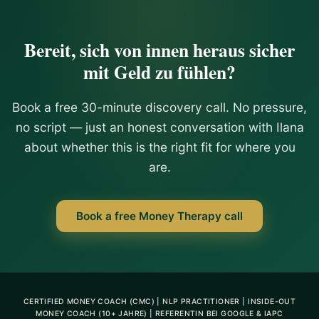
shift in how I view myself, my worth, and money has
been profound. I'm starting to receive abundance again
Bereit, sich von innen heraus sicher
and now I’m doing it from a place of alignment, setting
boundaries, and giving myself permission to receive. If
mit Geld zu fühlen?
you're ready to break free from old money stories and
step into a life of abundance and self-empowerment, I
Book a free 30-minute discovery call. No pressure,
highly recommmend Ilana’s program as a game
changer!!
no script — just an honest conversation with Ilana
about whether this is the right fit for where you
are.
Book a free Money Therapy call
CERTIFIED MONEY COACH (CMC) | NLP PRACTITIONER | INSIDE-OUT
MONEY COACH (10+ JAHRE) | REFERENTIN BEI GOOGLE & IAPC