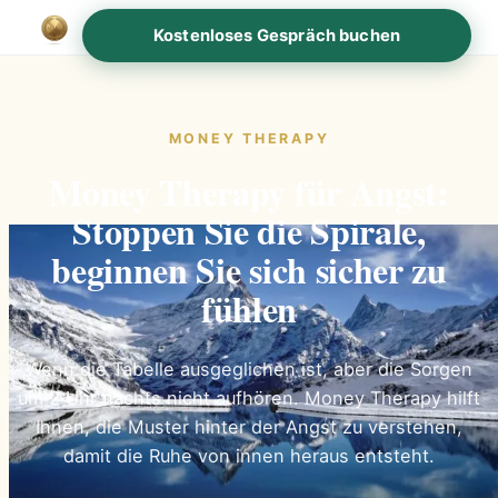
Kostenloses Gespräch buchen
MONEY THERAPY
Money Therapy für Angst:
Stoppen Sie die Spirale,
beginnen Sie sich sicher zu
fühlen
Wenn die Tabelle ausgeglichen ist, aber die Sorgen
um 2 Uhr nachts nicht aufhören. Money Therapy hilft
Ihnen, die Muster hinter der Angst zu verstehen,
damit die Ruhe von innen heraus entsteht.