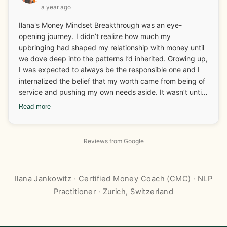
a year ago
Ilana's Money Mindset Breakthrough was an eye-
opening journey. I didn’t realize how much my
upbringing had shaped my relationship with money until
we dove deep into the patterns I’d inherited. Growing up,
I was expected to always be the responsible one and I
internalized the belief that my worth came from being of
service and pushing my own needs aside. It wasn’t until I
started looking at those deep-rooted beliefs that I
Read more
realized how much I was carrying around without even
knowing it. One of the biggest breakthroughs for me
came when I connected my food patterns to my
Reviews from Google
emotional history. Working with Ilana, I started
recognizing that I didn’t need food to “pause” my
nervous system anymore. On the business side, I had
Ilana Jankowitz · Certified Money Coach (CMC) · NLP
been undercharging for my services because I didn’t feel
Practitioner · Zurich, Switzerland
safe receiving abundance. But with Ilana’s tools, I gained
the confidence to raise my rates and a client not only
accepted the increase but gave me more work, helping
me hit my income goals for the next few months. The