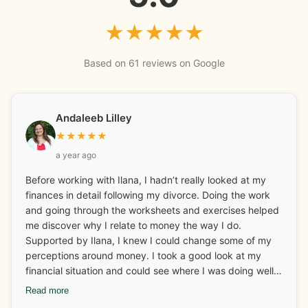
★
★
★
★
★
Based on 61 reviews on Google
Andaleeb Lilley
★
★
★
★
★
a year ago
Before working with Ilana, I hadn’t really looked at my
finances in detail following my divorce. Doing the work
and going through the worksheets and exercises helped
me discover why I relate to money the way I do.
Supported by Ilana, I knew I could change some of my
perceptions around money. I took a good look at my
financial situation and could see where I was doing well
and what I needed to look at and adjust. I really enjoyed
Read more
discovering and learning about my money archetypes.