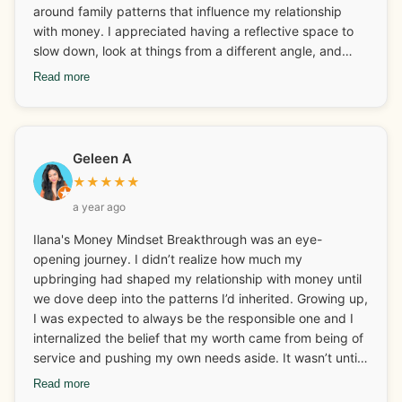
and a lovely way to connect and set goals for the week.
around family patterns that influence my relationship
Thank you Ilana!
with money. I appreciated having a reflective space to
slow down, look at things from a different angle, and
reconnect with ideas I hadn’t thought about in a while. It
Read more
has given me a lot to think about going forward. How I
spend my money and why and the emotions attached to
it all. Overall, it offered a gentle reminder of the deeper
emotional layers behind financial habits and more, which
Geleen A
was helpful for me.
★
★
★
★
★
a year ago
Ilana's Money Mindset Breakthrough was an eye-
opening journey. I didn’t realize how much my
upbringing had shaped my relationship with money until
we dove deep into the patterns I’d inherited. Growing up,
I was expected to always be the responsible one and I
internalized the belief that my worth came from being of
service and pushing my own needs aside. It wasn’t until I
started looking at those deep-rooted beliefs that I
Read more
realized how much I was carrying around without even