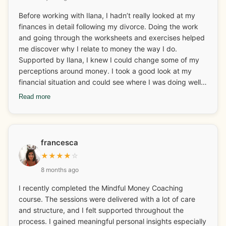
Before working with Ilana, I hadn’t really looked at my
finances in detail following my divorce. Doing the work
and going through the worksheets and exercises helped
me discover why I relate to money the way I do.
Supported by Ilana, I knew I could change some of my
perceptions around money. I took a good look at my
financial situation and could see where I was doing well
and what I needed to look at and adjust. I really enjoyed
Read more
discovering and learning about my money archetypes.
Ilana also helped me with some business coaching and
how I could continue to grow my business. I changed
some behaviours around finances too which I have stuck
francesca
with which I am very happy about! The fear around
★
★
★
★
☆
money and finances has gone and I have more fun with it
8 months ago
now too. One of my mantras has always been “I will
always have enough money to do all the things I want to
I recently completed the Mindful Money Coaching
do” and this has only been reinforced. Ilana is also great
course. The sessions were delivered with a lot of care
at connecting you with other businesses for collaboration
and structure, and I felt supported throughout the
and networking. The weekly calls are an added bonus
process. I gained meaningful personal insights especially