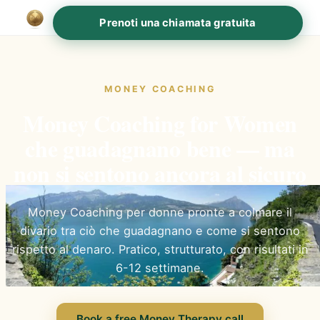
Prenoti una chiamata gratuita
MONEY COACHING
Money Coaching for Women
che guadagnano bene — ma
non si sentono ancora al sicuro
Money Coaching per donne pronte a colmare il
divario tra ciò che guadagnano e come si sentono
rispetto al denaro. Pratico, strutturato, con risultati in
6-12 settimane.
Book a free Money Therapy call